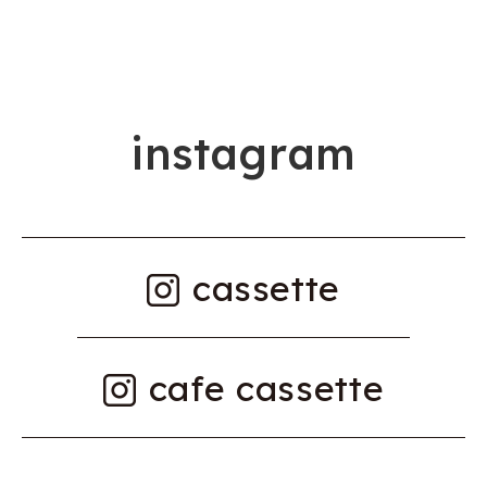
i
n
s
t
a
g
r
a
m
cassette
cafe cassette